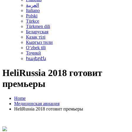
العربية
Italiano
Polski
Türkçe
Türkmen dili
Беларуская
Қазақ тілі
Кыргыз тили
Oʻzbek tili
Тоҷикӣ
հայերէն
HeliRussia 2018 готовит
премьеры
Home
Медицинская авиация
HeliRussia 2018 готовит премьеры