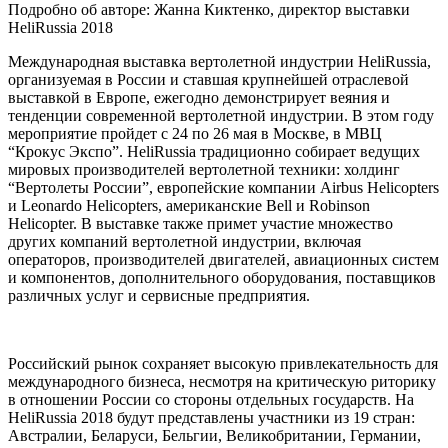
Подробно об авторе: Жанна Киктенко, директор выставки
HeliRussia 2018
Международная выставка вертолетной индустрии HeliRussia,
организуемая в России и ставшая крупнейшей отраслевой
выставкой в Европе, ежегодно демонстрирует веяния и
тенденции современной вертолетной индустрии. В этом году
мероприятие пройдет с 24 по 26 мая в Москве, в МВЦ
“Крокус Экспо”. HeliRussia традиционно собирает ведущих
мировых производителей вертолетной техники: холдинг
“Вертолеты России”, европейские компании Airbus Helicopters
и Leonardo Helicopters, американские Bell и Robinson
Helicopter. В выставке также примет участие множество
других компаний вертолетной индустрии, включая
операторов, производителей двигателей, авиационных систем
и компонентов, дополнительного оборудования, поставщиков
различных услуг и сервисные предприятия.
Российский рынок сохраняет высокую привлекательность для
международного бизнеса, несмотря на критическую риторику
в отношении России со стороны отдельных государств. На
HeliRussia 2018 будут представлены участники из 19 стран:
Австралии, Беларуси, Бельгии, Великобритании, Германии,