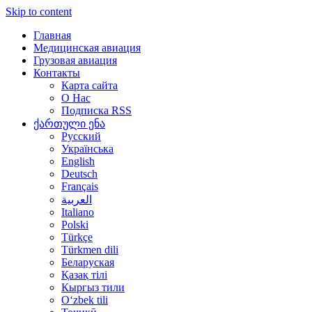
Skip to content
Главная
Медицинская авиация
Грузовая авиация
Контакты
Карта сайта
О Нас
Подписка RSS
ქართული ენა
Русский
Українська
English
Deutsch
Français
العربية
Italiano
Polski
Türkçe
Türkmen dili
Беларуская
Қазақ тілі
Кыргыз тили
Oʻzbek tili