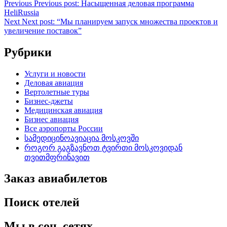
Previous
Previous post:
Насыщенная деловая программа
HeliRussia
Next
Next post:
“Мы планируем запуск множества проектов и
увеличение поставок”
Рубрики
Услуги и новости
Деловая авиация
Вертолетные туры
Бизнес-джеты
Медицинская авиация
Бизнес авиация
Все аэропорты России
სამედიცინოავიაცია მოსკოვში
როგორ გაგზავნოთ ტვირთი მოსკოვიდან
თვითმფრინავით
Заказ авиабилетов
Поиск отелей
Мы в соц. сетях