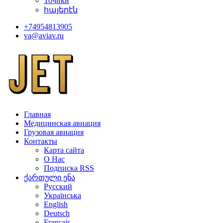
Тоҷикӣ
հայերէն
+74954813905
va@aviav.ru
Главная
Медицинская авиация
Грузовая авиация
Контакты
Карта сайта
О Нас
Подписка RSS
ქართული ენა
Русский
Українська
English
Deutsch
Français