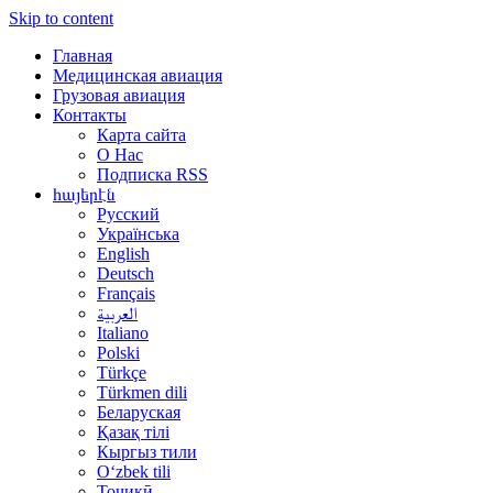
Skip to content
Главная
Медицинская авиация
Грузовая авиация
Контакты
Карта сайта
О Нас
Подписка RSS
հայերէն
Русский
Українська
English
Deutsch
Français
العربية
Italiano
Polski
Türkçe
Türkmen dili
Беларуская
Қазақ тілі
Кыргыз тили
Oʻzbek tili
Тоҷикӣ