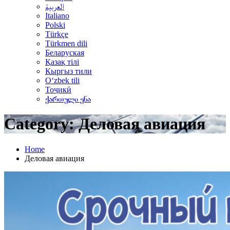
العربية
Italiano
Polski
Türkçe
Türkmen dili
Беларуская
Қазақ тілі
Кыргыз тили
Oʻzbek tili
Тоҷикӣ
ქართული ენა
Category: Деловая авиация
Home
Деловая авиация