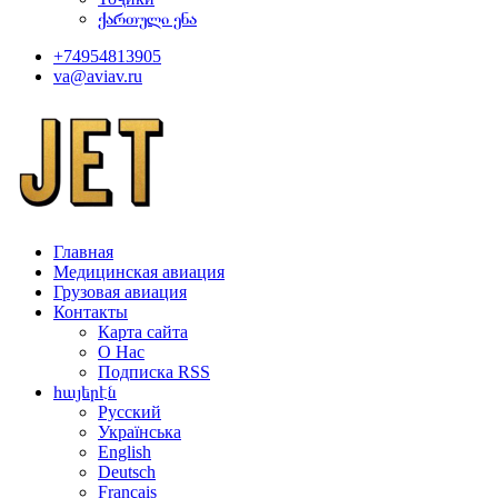
ქართული ენა
+74954813905
va@aviav.ru
Главная
Медицинская авиация
Грузовая авиация
Контакты
Карта сайта
О Нас
Подписка RSS
հայերէն
Русский
Українська
English
Deutsch
Français