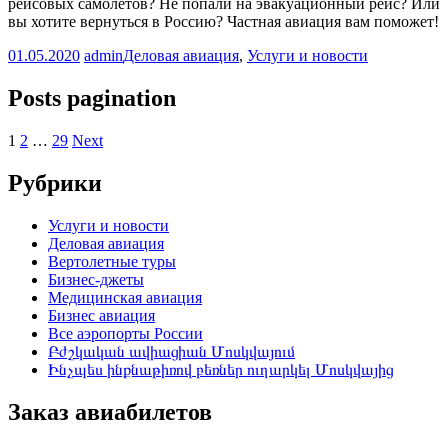
рейсовых самолётов? Не попали на эвакуационный рейс? Или
вы хотите вернуться в Россию? Частная авиация вам поможет!
01.05.2020
admin
Деловая авиация
,
Услуги и новости
Posts pagination
1
2
…
29
Next
Рубрики
Услуги и новости
Деловая авиация
Вертолетные туры
Бизнес-джеты
Медицинская авиация
Бизнес авиация
Все аэропорты России
Բժշկական ավիացիան Մոսկվայում
Ինչպես ինքնաթիռով բեռներ ուղարկել Մոսկվայից
Заказ авиабилетов