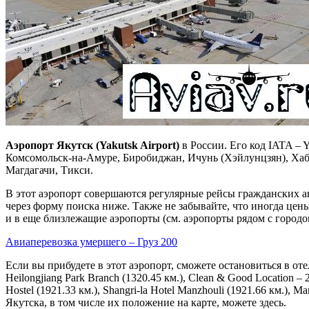
Аэропорт Якутск (Yakutsk Airport)
в России. Его код IATA – 
Комсомольск-на-Амуре, Биробиджан, Ичунь (Хэйлунцзян), Хаба
Магдагачи, Тикси.
В этот аэропорт совершаются регулярные рейсы гражданских ав
через форму поиска ниже. Также не забывайте, что иногда цен
и в еще близлежащие аэропорты (см. аэропорты рядом с городо
Авиаперевозка умершего – Груз 200
Если вы прибудете в этот аэропорт, сможете остановиться в отел
Heilongjiang Park Branch (1320.45 км.), Clean & Good Location – 
Hostel (1921.33 км.), Shangri-la Hotel Manzhouli (1921.66 км.), M
Якутска, в том числе их положение на карте, можете здесь.