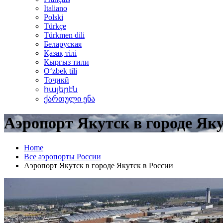
Italiano
Polski
Türkçe
Türkmen dili
Беларуская
Қазақ тілі
Кыргыз тили
Oʻzbek tili
Тоҷикӣ
հայերէն
ქართული ენა
Аэропорт Якутск в городе Яку
Home
Все аэропорты России
Аэропорт Якутск в городе Якутск в России