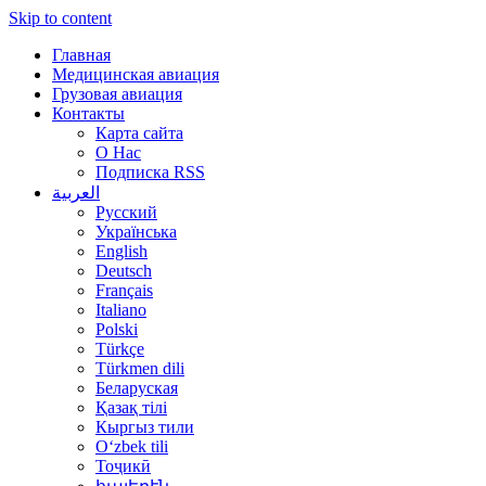
Skip to content
Главная
Медицинская авиация
Грузовая авиация
Контакты
Карта сайта
О Нас
Подписка RSS
العربية
Русский
Українська
English
Deutsch
Français
Italiano
Polski
Türkçe
Türkmen dili
Беларуская
Қазақ тілі
Кыргыз тили
Oʻzbek tili
Тоҷикӣ