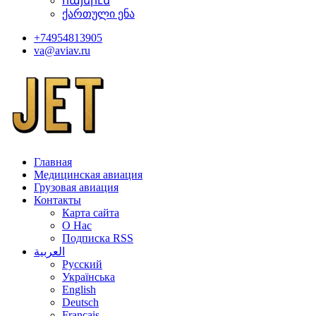
հայերէն
ქართული ენა
+74954813905
va@aviav.ru
Главная
Медицинская авиация
Грузовая авиация
Контакты
Карта сайта
О Нас
Подписка RSS
العربية
Русский
Українська
English
Deutsch
Français