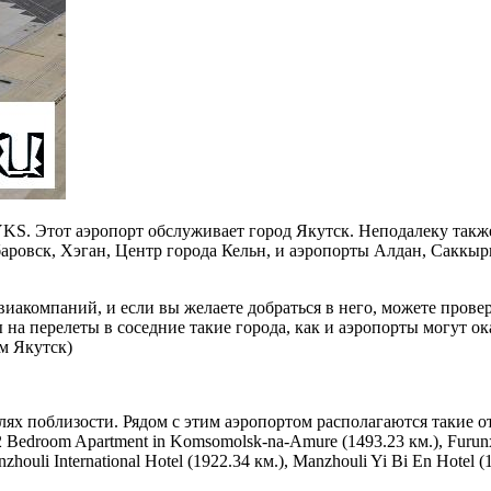
YKS. Этот аэропорт обслуживает город Якутск. Неподалеку такж
ровск, Хэган, Центр города Кельн, и аэропорты Алдан, Саккыр
иакомпаний, и если вы желаете добраться в него, можете прове
ы на перелеты в соседние такие города, как и аэропорты могут 
м Якутск)
ях поблизости. Рядом с этим аэропортом располагаются такие отел
2 Bedroom Apartment in Komsomolsk-na-Amure (1493.23 км.), Furunxin
anzhouli International Hotel (1922.34 км.), Manzhouli Yi Bi En Hote