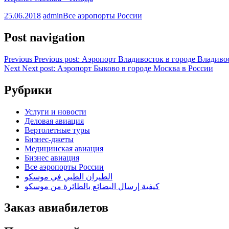
25.06.2018
admin
Все аэропорты России
Post navigation
Previous
Previous post:
Аэропорт Владивосток в городе Владиво
Next
Next post:
Аэропорт Быково в городе Москва в России
Рубрики
Услуги и новости
Деловая авиация
Вертолетные туры
Бизнес-джеты
Медицинская авиация
Бизнес авиация
Все аэропорты России
الطيران الطبي في موسكو
كيفية إرسال البضائع بالطائرة من موسكو
Заказ авиабилетов