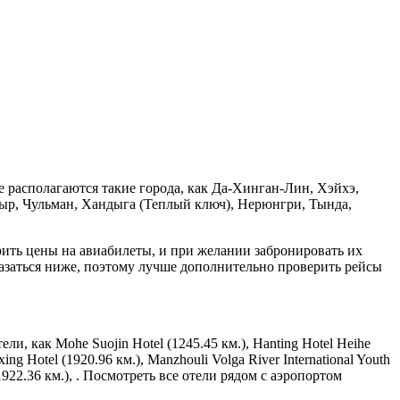
е располагаются такие города, как Да-Хинган-Лин, Хэйхэ,
ыр, Чульман, Хандыга (Теплый ключ), Нерюнгри, Тында,
рить цены на авиабилеты, и при желании забронировать их
оказаться ниже, поэтому лучше дополнительно проверить рейсы
и, как Mohe Suojin Hotel (1245.45 км.), Hanting Hotel Heihe
g Hotel (1920.96 км.), Manzhouli Volga River International Youth
l (1922.36 км.), . Посмотреть все отели рядом с аэропортом