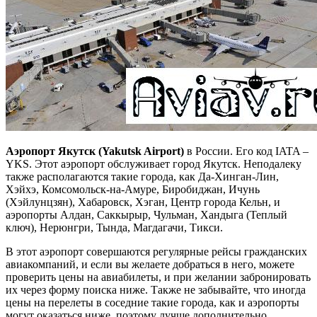
Аэропорт Якутск (Yakutsk Airport)
в России. Его код IATA –
YKS. Этот аэропорт обслуживает город Якутск. Неподалеку
также располагаются такие города, как Да-Хинган-Лин,
Хэйхэ, Комсомольск-на-Амуре, Биробиджан, Ичунь
(Хэйлунцзян), Хабаровск, Хэган, Центр города Кельн, и
аэропорты Алдан, Саккырыр, Чульман, Хандыга (Теплый
ключ), Нерюнгри, Тында, Магдагачи, Тикси.
В этот аэропорт совершаются регулярные рейсы гражданских
авиакомпаний, и если вы желаете добраться в него, можете
проверить цены на авиабилеты, и при желании забронировать
их через форму поиска ниже. Также не забывайте, что иногда
цены на перелеты в соседние такие города, как и аэропорты
могут оказаться ниже, поэтому лучше дополнительно