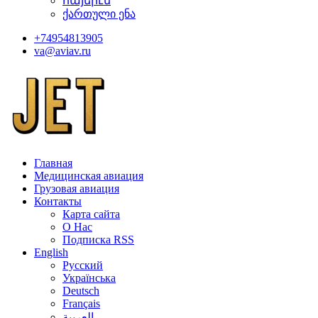
հայերէն
ქართული ენა
+74954813905
va@aviav.ru
Главная
Медицинская авиация
Грузовая авиация
Контакты
Карта сайта
О Нас
Подписка RSS
English
Русский
Українська
Deutsch
Français
العربية