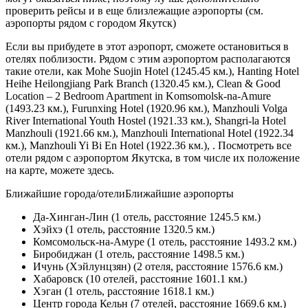
проверить рейсы и в еще близлежащие аэропорты (см.
аэропорты рядом с городом Якутск)
Если вы прибудете в этот аэропорт, сможете остановиться в
отелях поблизости. Рядом с этим аэропортом располагаются
такие отели, как Mohe Suojin Hotel (1245.45 км.), Hanting Hotel
Heihe Heilongjiang Park Branch (1320.45 км.), Clean & Good
Location – 2 Bedroom Apartment in Komsomolsk-na-Amure
(1493.23 км.), Furunxing Hotel (1920.96 км.), Manzhouli Volga
River International Youth Hostel (1921.33 км.), Shangri-la Hotel
Manzhouli (1921.66 км.), Manzhouli International Hotel (1922.34
км.), Manzhouli Yi Bi En Hotel (1922.36 км.), . Посмотреть все
отели рядом с аэропортом Якутска, в том числе их положение
на карте, можете здесь.
Ближайшие города/отелиБлижайшие аэропорты
Да-Хинган-Лин (1 отель, расстояние 1245.5 км.)
Хэйхэ (1 отель, расстояние 1320.5 км.)
Комсомольск-на-Амуре (1 отель, расстояние 1493.2 км.)
Биробиджан (1 отель, расстояние 1498.5 км.)
Ичунь (Хэйлунцзян) (2 отеля, расстояние 1576.6 км.)
Хабаровск (10 отелей, расстояние 1601.1 км.)
Хэган (1 отель, расстояние 1618.1 км.)
Центр города Кельн (7 отелей, расстояние 1669.6 км.)