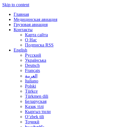
Skip to content
Главная
Медицинская авиация
Грузовая авиация
Контакты
Карта сайта
О Нас
Подписка RSS
English
Русский
Українська
Deutsch
Français
العربية
Italiano
Polski
Türkçe
Türkmen dili
Беларуская
Қазақ тілі
Кыргыз тили
Oʻzbek tili
Тоҷикӣ