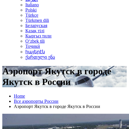
Italiano
Polski
Türkçe
Türkmen dili
Беларуская
Қазақ тілі
Кыргыз тили
Oʻzbek tili
Тоҷикӣ
հայերէն
ქართული ენა
Аэропорт Якутск в городе
Якутск в России
Home
Все аэропорты России
Аэропорт Якутск в городе Якутск в России