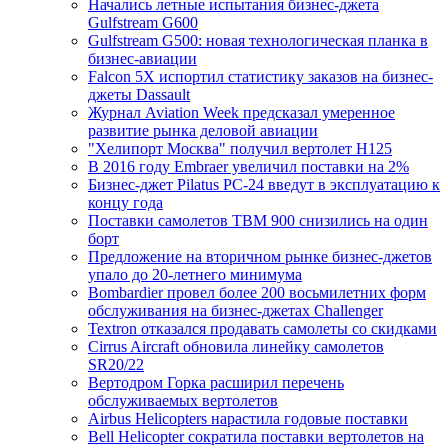
Начались летные испытания бизнес-джета
Gulfstream G600
Gulfstream G500: новая технологическая планка в
бизнес-авиации
Falcon 5X испортил статистику заказов на бизнес-
джеты Dassault
Журнал Aviation Week предсказал умеренное
развитие рынка деловой авиации
"Хелипорт Москва" получил вертолет H125
В 2016 году Embraer увеличил поставки на 2%
Бизнес-джет Pilatus PC-24 введут в эксплуатацию к
концу года
Поставки самолетов TBM 900 снизились на один
борт
Предложение на вторичном рынке бизнес-джетов
упало до 20-летнего минимума
Bombardier провел более 200 восьмилетних форм
обслуживания на бизнес-джетах Challenger
Textron отказался продавать самолеты со скидками
Cirrus Aircraft обновила линейку самолетов
SR20/22
Вертодром Горка расширил перечень
обслуживаемых вертолетов
Airbus Helicopters нарастила годовые поставки
Bell Helicopter сократила поставки вертолетов на