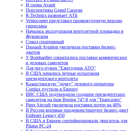
И снова Avanti
Перспективы Grand Caravan
R-Technics развивает АТБ
Ventocopter представил промежуточную версию
гироплана
Началась эксплуатация вертолетной площадки в
Жуковском
Сокол спортивный
Dassault Aviation увеличила поставки бизнес-
джетов
У Bombardier сократились поставки коммерческих
и деловых самолетов
Для чего нужен "Ежегодник АТО"
В США начались летные испытания
президентского вертолета
Казахстанскую "дочку" делового оператора
Comlux пустили в Европу
ВВС США подтвердили создание президентских
самолетов на базе Boeing 747-8 для "Трансаэро"
Piper Aircraft увеличила поставки почти на 40%
В России впервые продемонстрируют бизнес-джет
Embraer Legacy 450
В США и Европе сертифицировали двигатель для
Pilatus PC-24