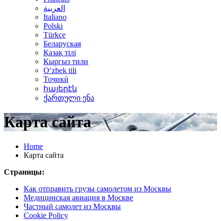
العربية
Italiano
Polski
Türkçe
Беларуская
Қазақ тілі
Кыргыз тили
Oʻzbek tili
Тоҷикӣ
հայերէն
ქართული ენა
Карта сайта
Home
Карта сайта
Страницы:
Как отправить грузы самолетом из Москвы
Медицинская авиация в Москве
Частный самолет из Москвы
Cookie Policy