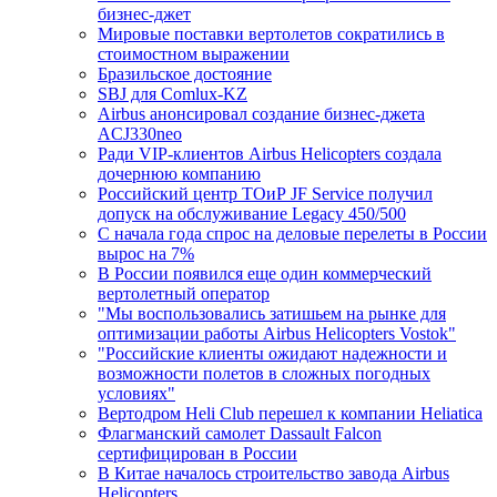
бизнес-джет
Мировые поставки вертолетов сократились в
стоимостном выражении
Бразильское достояние
SBJ для Comlux-KZ
Airbus анонсировал создание бизнес-джета
ACJ330neo
Ради VIP-клиентов Airbus Helicopters создала
дочернюю компанию
Российский центр ТОиР JF Service получил
допуск на обслуживание Legacy 450/500
С начала года спрос на деловые перелеты в России
вырос на 7%
В России появился еще один коммерческий
вертолетный оператор
"Мы воспользовались затишьем на рынке для
оптимизации работы Airbus Helicopters Vostok"
"Российские клиенты ожидают надежности и
возможности полетов в сложных погодных
условиях"
Вертодром Heli Club перешел к компании Heliatica
Флагманский самолет Dassault Falcon
сертифицирован в России
В Китае началось строительство завода Airbus
Helicopters