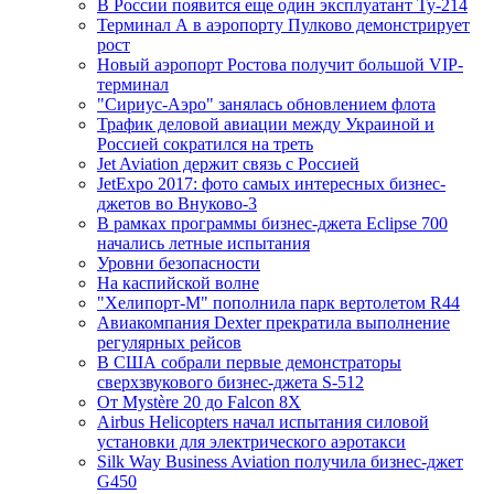
В России появится еще один эксплуатант Ту-214
Терминал А в аэропорту Пулково демонстрирует
рост
Новый аэропорт Ростова получит большой VIP-
терминал
"Сириус-Аэро" занялась обновлением флота
Трафик деловой авиации между Украиной и
Россией сократился на треть
Jet Aviation держит связь с Россией
JetExpo 2017: фото самых интересных бизнес-
джетов во Внуково-3
В рамках программы бизнес-джета Eclipse 700
начались летные испытания
Уровни безопасности
На каспийской волне
"Хелипорт-М" пополнила парк вертолетом R44
Авиакомпания Dexter прекратила выполнение
регулярных рейсов
В США собрали первые демонстраторы
сверхзвукового бизнес-джета S-512
От Mystère 20 до Falcon 8X
Airbus Helicopters начал испытания силовой
установки для электрического аэротакси
Silk Way Business Aviation получила бизнес-джет
G450