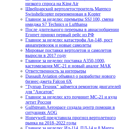
низкого спроса на King Air
Швейцарский вертолетостроитель Marenco
Swisshelicopter переименован в Kopter
Главное за неделю: премьеры SSJ 100, смена
имиджа S7 Technics и Lufthansa
После длительного перерыва в авиасообщении
Египет принял первый рейс из РФ
Главное за неделю: катастрофа Ан-148, рост
авиаперевозок и новые самолеты
Мировые поставки вертолетов и самолетов
выросли в 2017 году
Главное за неделю: поставка A350-1000,
кастомизация МС-21 и новый аналог МАК
Ответственность за интерьеры
Dassault Aviation объявил о разработке нового
бизнес-джета Falcon 6X
"Тулпар Техник" займется ремонтом двигателей
для "Ансатов"
Главное за неделю: кто починит МС-21 и куда
летит Россия
Gulfstream Aerospace создала центр помощи в
ситуациях AOG
Honeywell представила прогноз вертолетного
рынка на 2018–2022 годы
Главное за неделю: Ил-114, ПД-14 и 8 Марта