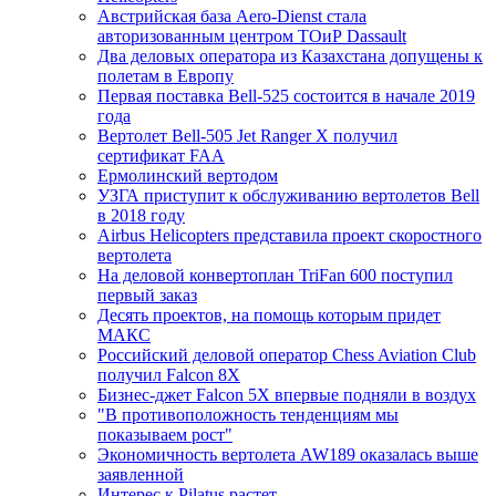
Австрийская база Aero-Dienst стала
авторизованным центром ТОиР Dassault
Два деловых оператора из Казахстана допущены к
полетам в Европу
Первая поставка Bell-525 состоится в начале 2019
года
Вертолет Bell-505 Jet Ranger X получил
сертификат FAA
Ермолинский вертодом
УЗГА приступит к обслуживанию вертолетов Bell
в 2018 году
Airbus Helicopters представила проект скоростного
вертолета
На деловой конвертоплан TriFan 600 поступил
первый заказ
Десять проектов, на помощь которым придет
МАКС
Российский деловой оператор Chess Aviation Club
получил Falcon 8X
Бизнес-джет Falcon 5X впервые подняли в воздух
"В противоположность тенденциям мы
показываем рост"
Экономичность вертолета AW189 оказалась выше
заявленной
Интерес к Pilatus растет