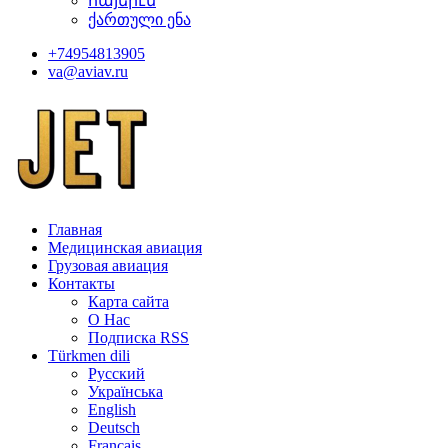
հայերէն
ქართული ენა
+74954813905
va@aviav.ru
Главная
Медицинская авиация
Грузовая авиация
Контакты
Карта сайта
О Нас
Подписка RSS
Türkmen dili
Русский
Українська
English
Deutsch
Français