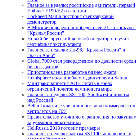
Главное за неделю: российские двигатели, первый
Embraer E190-E2 и санкции
Lockheed Martin построит сверхзвуковой
демонстратор
В Москве определили победителей 21-го конкурса
"Крылья России"
Новый белорусский деловой оператор получил
сертификат эксплуатанта
Главное за неделю: Ил-96, "Крылья России" и
"Базэл Аэро"
Global 7000 стал рекордсменом по дальности среди
бизнес-джетов
Приостановлена разработка бизнес-джета
Hemisphere из-за проблем с двигателями Safran
Минтранс запретит АОН летать в зонах
ограничений полетов чемпионата мира
Главное за неделю: SSJ 100, Southwest и полеты
над Россией
Bell в I квартале увеличил поставки коммерческих
вертолетов на 70%
Правительство уточнило ограничения по закупкам
зарубежной авиатехники
HeliRussia 2018 готовит премьеры
Главное за неделю: заказы SSJ 100, авиализинг и