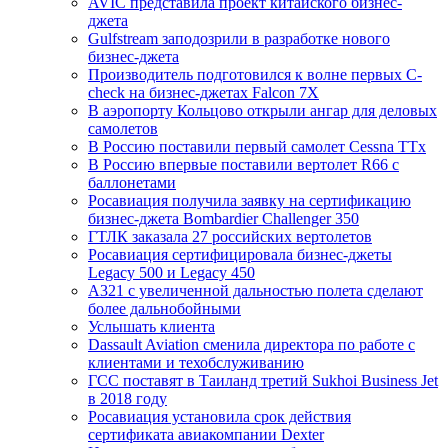
AVIC представила проект китайского бизнес-
джета
Gulfstream заподозрили в разработке нового
бизнес-джета
Производитель подготовился к волне первых C-
check на бизнес-джетах Falcon 7X
В аэропорту Кольцово открыли ангар для деловых
самолетов
В Россию поставили первый самолет Cessna TTx
В Россию впервые поставили вертолет R66 с
баллонетами
Росавиация получила заявку на сертификацию
бизнес-джета Bombardier Challenger 350
ГТЛК заказала 27 российских вертолетов
Росавиация сертифицировала бизнес-джеты
Legacy 500 и Legacy 450
A321 с увеличенной дальностью полета сделают
более дальнобойными
Услышать клиента
Dassault Aviation сменила директора по работе с
клиентами и техобслуживанию
ГСС поставят в Таиланд третий Sukhoi Business Jet
в 2018 году
Росавиация установила срок действия
сертификата авиакомпании Dexter