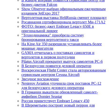
В Канаде впервые появится сервисный центр для
бизнес-джетов Falcon
Show Observer выбран официальным ежедневным
изданием JetExpo 2017
Вертолетная выставка HeliRussia сменит площадку
Росавиация сертифицировала вертолет Ми-171А2
ФОТО: бизнес-джет Embraer Legacy 650E в
оригинальной ливрее
"Технодинамика" приобрела систему
бронирования вертолетного такси
На King Air 350 разрешили устанавливать более
мощные двигатели
GAMA отчиталась о поставках самолетов и
вертолетов в первом полугодии
Pilatus Aircraft прекратит выпуск самолетов PC-6
В Белоруссии появится деловой оператор
Воскресенская Flight Center стала авторизованным
сервисным центром Cessna Aircraft
Звездное восхождение
Nesterov Aviation уточнила срок поставок PC-12
для белорусского делового оператора
В Германии выкатили обновленный самолет-
амфибию Dornier Seastar
Россия приветствует Embraer Legacy 450
В Шереметьево построят новый перрон для