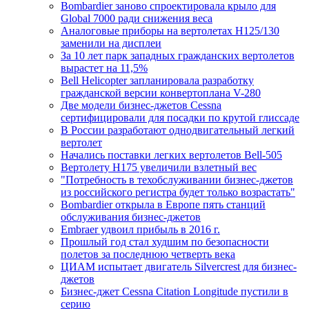
Bombardier заново спроектировала крыло для
Global 7000 ради снижения веса
Аналоговые приборы на вертолетах H125/130
заменили на дисплеи
За 10 лет парк западных гражданских вертолетов
вырастет на 11,5%
Bell Helicopter запланировала разработку
гражданской версии конвертоплана V-280
Две модели бизнес-джетов Cessna
сертифицировали для посадки по крутой глиссаде
В России разработают однодвигательный легкий
вертолет
Начались поставки легких вертолетов Bell-505
Вертолету H175 увеличили взлетный вес
"Потребность в техобслуживании бизнес-джетов
из российского регистра будет только возрастать"
Bombardier открыла в Европе пять станций
обслуживания бизнес-джетов
Embraer удвоил прибыль в 2016 г.
Прошлый год стал худшим по безопасности
полетов за последнюю четверть века
ЦИАМ испытает двигатель Silvercrеst для бизнес-
джетов
Бизнес-джет Cessna Citation Longitude пустили в
серию