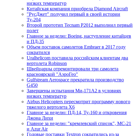
низких температур
Китайская компания приобрела Diamond Aircraft
"РусДжет" получил первый в своей истории
Ту-204
Второй прототип Tecnam P2012 выполнил первый
полет
Главное за неделю: Boeing, наступление китайцев
и ПД-35
Объем поставок самолетов Embraer в 2017 году
сократился
Uralhelicom поставила российским клиентам два
вертолета Robinson
Швейцарцы отремонтировали три самолета
красноярской "АэроГео"
Gulfstream Aerospace прекратила производство
G450
Завершены испытания Ми-171А2 в условиях
низких температур
Airbus Helicopters пересмотрит программу нового
тяжелого вертолета X6
Главное за неделю: ПД-14, Ту-160 и откровения
Джона Лихи
Главное за неделю: "кремлевский список", МС-21
и Azur Air
Годовые поставки Textron сократились из-за