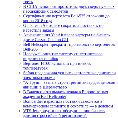
треть
В США испытают прототипы двух сверхзвуковых
пассажирских самолетов
Сертификацию вертолета Bell-525 отложили до
конца 2018 года
Gulfstream Aerospace сократила поставки, но
нарастила заказы
Авиакомпания YanAir ввела чартеры на бизнес-
джете Cessna Citation CJ1
Bell Helicopter прекратит производство вертолетов
Bell-206
Honeywell защитит систему синтетического
видения от ошибок
Вертолет H160 испытали при низких
температурах
Safran предложила усилить вертолетные двигатели
электромоторами
"А-Групп" ввела в строй третий ангар для деловой
авиации в Шереметьево
В Валенсии открылась первая в Европе летная
академия Bell Helicopter
Bombardier нарастила поставки самолетов в
коммерческом сегменте и сократила — в деловом
VTS Jets допустили к обслуживанию бизнес-
джетов с российской регистрацией