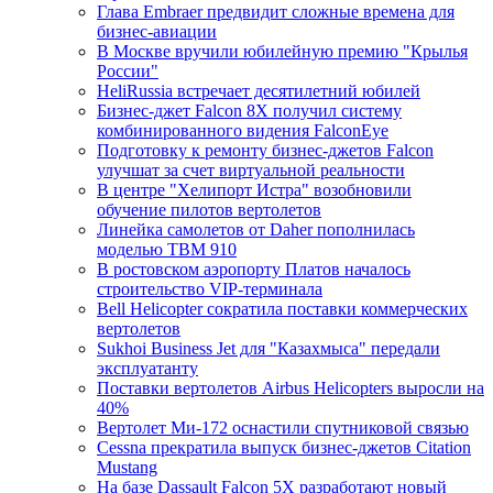
Глава Embraer предвидит сложные времена для
бизнес-авиации
В Москве вручили юбилейную премию "Крылья
России"
HeliRussia встречает десятилетний юбилей
Бизнес-джет Falcon 8X получил систему
комбинированного видения FalconEye
Подготовку к ремонту бизнес-джетов Falcon
улучшат за счет виртуальной реальности
В центре "Хелипорт Истра" возобновили
обучение пилотов вертолетов
Линейка самолетов от Daher пополнилась
моделью TBM 910
В ростовском аэропорту Платов началось
строительство VIP-терминала
Bell Helicopter сократила поставки коммерческих
вертолетов
Sukhoi Business Jet для "Казахмыса" передали
эксплуатанту
Поставки вертолетов Airbus Helicopters выросли на
40%
Вертолет Ми-172 оснастили спутниковой связью
Cessna прекратила выпуск бизнес-джетов Citation
Mustang
На базе Dassault Falcon 5X разработают новый