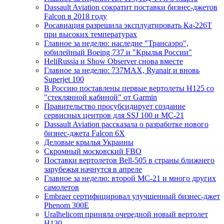
Dassault Aviation сократит поставки бизнес-джетов
Falcon в 2018 году
Росавиация разрешила эксплуатировать Ка-226Т
при высоких температурах
Главное за неделю: наследие "Трансаэро",
юбилейный Boeing 737 и "Крылья России"
HeliRussia и Show Observer снова вместе
Главное за неделю: 737MAX, Ryanair и вновь
Superjet 100
В Россию поставлены первые вертолеты H125 со
"стеклянной кабиной" от Garmin
Правительство просубсидирует создание
сервисных центров для SSJ 100 и МС-21
Dassault Aviation рассказала о разработке нового
бизнес-джета Falcon 6X
Деловые крылья Украины
Скромный московский FBO
Поставки вертолетов Bell-505 в страны ближнего
зарубежья начнутся в апреле
Главное за неделю: второй МС-21 и много других
самолетов
Embraer сертифицировал улучшенный бизнес-джет
Phenom 300E
Uralhelicom приняла очередной новый вертолет
H130