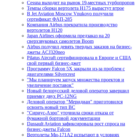
Cessna выходит на рынок 19-местных турбопропов
Темпы сборки вертолета H175 вырастут втрое
В Jet Aviation Moscow Vnukovo получили
сертификат ФАП-285
Компания Airbus прекратила производство
вертолетов H120
Japan Airlines оформила предзаказ на 20
сверхзвуковых самолетов Boom
Airbus получил девять твердых заказов на бизнес-
джеты ACJ320neo
Pilatus Aircraft сертифицировала в Европе и США
свой первый бизнес-джет
Программу Falcon 5X закрыли из-за проблем с
двигателями Silvercrest
"Мы планируем запуск множества проектов и
увеличение поставок"
Новый белорусский деловой оператор завершил
приемку двух PC-12NG
Деловой оператор "Меридиан" приготовился
освоить новый тип ВС
"Сириус-Аэро" уточнила сроки отказа от
бумажной бортовой документации
Dassault Aviation зафиксировала рост спроса на
бизнес-джеты Falcon
Вертолеты Ми-171А2 испытают в условиях