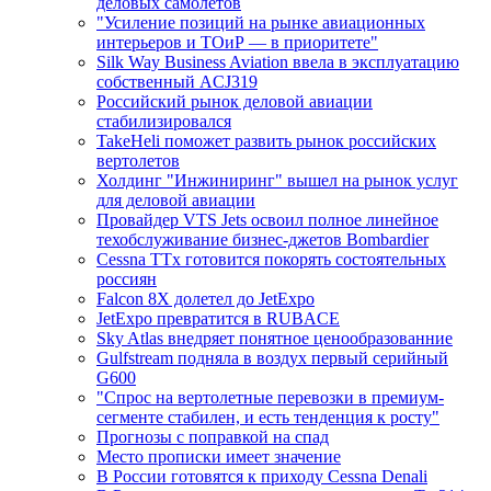
деловых самолетов
"Усиление позиций на рынке авиационных
интерьеров и ТОиР — в приоритете"
Silk Way Business Aviation ввела в эксплуатацию
собственный ACJ319
Российский рынок деловой авиации
стабилизировался
TakeHeli поможет развить рынок российских
вертолетов
Холдинг "Инжиниринг" вышел на рынок услуг
для деловой авиации
Провайдер VTS Jets освоил полное линейное
техобслуживание бизнес-джетов Bombardier
Cessna TTx готовится покорять состоятельных
россиян
Falcon 8X долетел до JetExpo
JetExpo превратится в RUBACE
Sky Atlas внедряет понятное ценообразованние
Gulfstream подняла в воздух первый серийный
G600
"Спрос на вертолетные перевозки в премиум-
сегменте стабилен, и есть тенденция к росту"
Прогнозы с поправкой на спад
Место прописки имеет значение
В России готовятся к приходу Cessna Denali