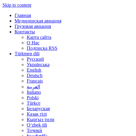
Skip to content
Главная
Медицинская авиация
Грузовая авиация
Контакты
Карта сайта
О Нас
Подписка RSS
Türkmen dili
Русский
Українська
English
Deutsch
Français
العربية
Italiano
Polski
Türkçe
Беларуская
Қазақ тілі
Кыргыз тили
Oʻzbek tili
Тоҷикӣ