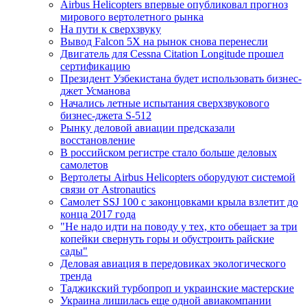
Airbus Helicopters впервые опубликовал прогноз
мирового вертолетного рынка
На пути к сверхзвуку
Вывод Falcon 5X на рынок снова перенесли
Двигатель для Cessna Citation Longitude прошел
сертификацию
Президент Узбекистана будет использовать бизнес-
джет Усманова
Начались летные испытания сверхзвукового
бизнес-джета S-512
Рынку деловой авиации предсказали
восстановление
В российском регистре стало больше деловых
самолетов
Вертолеты Airbus Helicopters оборудуют системой
связи от Astronautics
Самолет SSJ 100 с законцовками крыла взлетит до
конца 2017 года
"Не надо идти на поводу у тех, кто обещает за три
копейки свернуть горы и обустроить райские
сады"
Деловая авиация в передовиках экологического
тренда
Таджикский турбопроп и украинские мастерские
Украина лишилась еще одной авиакомпании