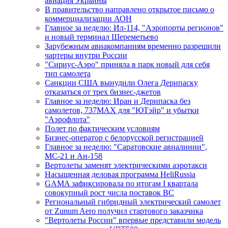
авиация Украины
В правительство направлено открытое письмо о
коммерциализации АОН
Главное за неделю: Ил-114, "Аэропорты регионов"
и новый терминал Шереметьево
Зарубежным авиакомпаниям временно разрешили
чартеры внутри России
"Сириус-Аэро" приняла в парк новый для себя
тип самолета
Санкции США вынудили Олега Дерипаску
отказаться от трех бизнес-джетов
Главное за неделю: Иран и Дерипаска без
самолетов, 737MAX для "ЮТэйр" и убытки
"Аэрофлота"
Полет по фактическим условиям
Бизнес-оператор с белорусской регистрацией
Главное за неделю: "Саратовские авиалинии",
МС-21 и Ан-158
Вертолеты заменят электрическими аэротакси
Насыщенная деловая программа HeliRussia
GAMA зафиксировала по итогам I квартала
совокупный рост числа поставок ВС
Региональный гибридный электрический самолет
от Zunum Aero получил стартового заказчика
"Вертолеты России" впервые представили модель