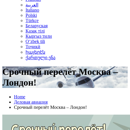
العربية
Italiano
Polski
Türkçe
Беларуская
Қазақ тілі
Кыргыз тили
Oʻzbek tili
Тоҷикӣ
հայերէն
ქართული ენა
Срочный перелёт Москва –
Лондон!
Home
Деловая авиация
Срочный перелёт Москва – Лондон!