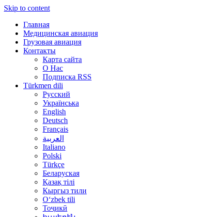
Skip to content
Главная
Медицинская авиация
Грузовая авиация
Контакты
Карта сайта
О Нас
Подписка RSS
Türkmen dili
Русский
Українська
English
Deutsch
Français
العربية
Italiano
Polski
Türkçe
Беларуская
Қазақ тілі
Кыргыз тили
Oʻzbek tili
Тоҷикӣ