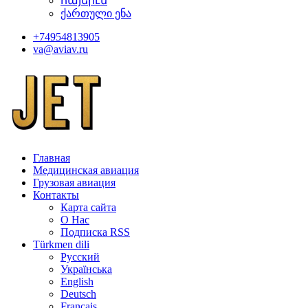
հայերէն
ქართული ენა
+74954813905
va@aviav.ru
Главная
Медицинская авиация
Грузовая авиация
Контакты
Карта сайта
О Нас
Подписка RSS
Türkmen dili
Русский
Українська
English
Deutsch
Français